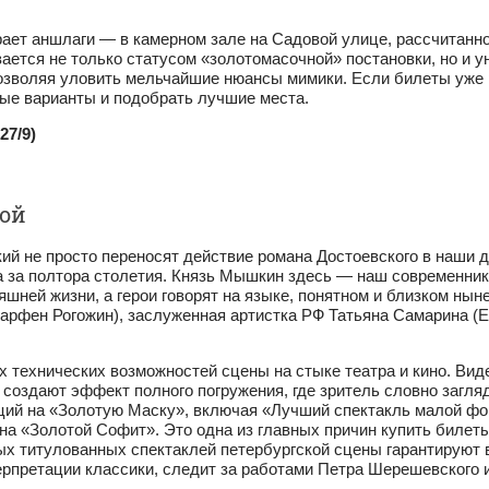
рает аншлаги — в камерном зале на Садовой улице, рассчитанно
ается не только статусом «золотомасочной» постановки, но и у
позволяя уловить мельчайшие нюансы мимики. Если билеты уже 
ые варианты и подобрать лучшие места.
27/9)
вой
й не просто переносят действие романа Достоевского в наши д
 за полтора столетия. Князь Мышкин здесь — наш современник, 
яшней жизни, а герои говорят на языке, понятном и близком ны
арфен Рогожин), заслуженная артистка РФ Татьяна Самарина (
х технических возможностей сцены на стыке театра и кино. Ви
создают эффект полного погружения, где зритель словно загляд
аций на «Золотую Маску», включая «Лучший спектакль малой ф
на «Золотой Софит». Это одна из главных причин купить билеты
мых титулованных спектаклей петербургской сцены гарантируют 
ерпретации классики, следит за работами Петра Шерешевского и