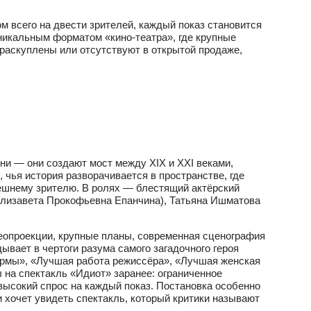
м всего на двести зрителей, каждый показ становится
никальным форматом «кино-театра», где крупные
раскуплены или отсутствуют в открытой продаже,
ни — они создают мост между XIX и XXI веками,
чья история разворачивается в пространстве, где
нешнему зрителю. В ролях — блестящий актёрский
Елизавета Прокофьевна Епанчина), Татьяна Ишматова
деопроекции, крупные планы, современная сценография
ывает в чертоги разума самого загадочного героя
ормы», «Лучшая работа режиссёра», «Лучшая женская
 на спектакль «Идиот» заранее: ограниченное
высокий спрос на каждый показ. Постановка особенно
 хочет увидеть спектакль, который критики называют