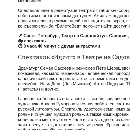
мегаполиса.
Спектакль идёт в репертуаре театра и стабильно соби
событием с ограниченным доступом. Ажиотаж подогрев
планы актёров в режиме онлайн выводятся на экран, 
консьерж-служба «БилетоВед» поможет найти доступн
📍 Санкт‑Петербург, Театр на Садовой (ул. Садовая, 
🎭 спектакль
⏱ 3 часа 40 минут с двумя антрактами
Спектакль «Идиот» в Театре на Садо
Драматург Семён Саксеев и режиссёр Пётр Шерешевски
показывая, как мало изменилась человеческая природа
классический текст переплетается с приметами сегодн
ансамбль: Илья Дель (Лев Мышкин), Антон Падерин (П
(Настасья) и другие.
Главная особенность постановки — использование все
художника Анвара Гумарова и точная работа со светом 
русской литературы. Спектакль удостоен семи номин
роль» и «Лучшая мужская роль», а также номинирован 
количество мест в уютном зале и статус одного из са
заинтересует тех, кто ценит смелые режиссёрские инт
событием российского масштаба.