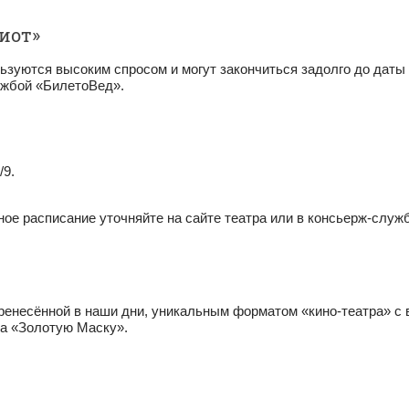
иот»
льзуются высоким спросом и могут закончиться задолго до даты
ужбой «БилетоВед».
/9.
ное расписание уточняйте на сайте театра или в консьерж-служ
ренесённой в наши дни, уникальным форматом «кино-театра» с 
на «Золотую Маску».