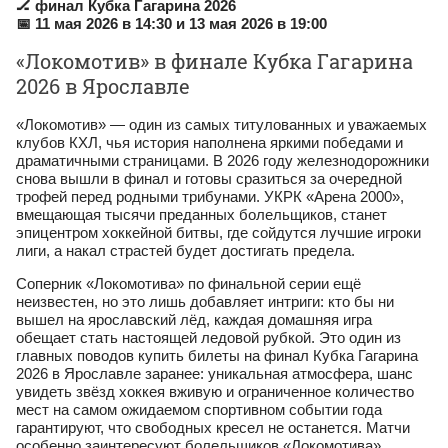
🏒 финал Кубка Гагарина 2026
📅 11 мая 2026 в 14:30 и 13 мая 2026 в 19:00
«Локомотив» в финале Кубка Гагарина
2026 в Ярославле
«Локомотив» — один из самых титулованных и уважаемых
клубов КХЛ, чья история наполнена яркими победами и
драматичными страницами. В 2026 году железнодорожники
снова вышли в финал и готовы сразиться за очередной
трофей перед родными трибунами. УКРК «Арена 2000»,
вмещающая тысячи преданных болельщиков, станет
эпицентром хоккейной битвы, где сойдутся лучшие игроки
лиги, а накал страстей будет достигать предела.
Соперник «Локомотива» по финальной серии ещё
неизвестен, но это лишь добавляет интриги: кто бы ни
вышел на ярославский лёд, каждая домашняя игра
обещает стать настоящей ледовой рубкой. Это один из
главных поводов купить билеты на финал Кубка Гагарина
2026 в Ярославле заранее: уникальная атмосфера, шанс
увидеть звёзд хоккея вживую и ограниченное количество
мест на самом ожидаемом спортивном событии года
гарантируют, что свободных кресел не останется. Матчи
особенно заинтересуют болельщиков «Локомотива»,