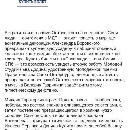
КУПИТЬ БИЛЕТ
Встретиться с героями Островского на спектакле «Свои
люди — сочтёмся» в МДТ — значит попасть в мир, где
аскетичные декорации Александра Боровского
превращают купеческую усадьбу в лабиринт обмана, а
классическая комедия обретает черты психологического
триллера. Купить билеты на «Свои люди — сочтёмся» в
СПб — это возможность увидеть вторую работу Молодой
студии Льва Додина, удостоенную Молодёжной премии
Правительства Санкт-Петербурга, где молодые артисты
превращают персонажей Островского в марионеток порока,
а музыка Валерия Гаврилина задаёт ритм этому
гипнотическому действию.
Михаил Тараторкин играет Подхалюзина — сгорбленного,
небольшого ростом, сначала сливающегося со стенами, а
затем постепенно превращающегося в хозяина чужих
соболей. Самсон Силыч в исполнении Ярослава
Васильева — фигура трагическая, а водевильная лёгкость
Инессы Серенко и Данила Кулика прячет за собой бездну.