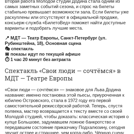
Вторая работа Молодой студии Додина стала одним из
самых заметных событий сезона, и спрос на билеты
стабильно превышает возможности зала. Если билеты уже
раскуплены или отсутствуют в официальной продаже,
консьерж‑служба «БилетоВед» поможет найти доступные
варианты и подобрать лучшие места.
📍 МДТ — Театр Европы, Санкт‑Петербург (ул.
Рубинштейна, 18), Основная сцена
🎭 спектакль
📅 показы идут по текущей афише
⏱ 1 час 20 минут без антракта
Спектакль «Свои люди — сочтёмся» в
МДТ — Театре Европы
«Свои люди — сочтёмся» — знаковое для Льва Додина
название: именно постановка этой пьесы, приуроченная к
юбилею Островского, стала в 1972 году его первой
самостоятельной режиссёрской работой. Теперь, спустя
полвека, мастер возвращается к тексту вместе со своей
Молодой студией, чтобы доказать: классическая история о
купце Большове, задумавшем ложное банкротство и
передавшем состояние приказчику Подхалюзину, сегодня
звучит острее и страшнее, чем когда-либо. Чёрную сцену