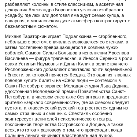
разбавляют колонны в стиле классицизм, а аскетичная
декорация Александра Боровского условно изображает
усадьбу, где люк или долговая яма ждут семью купца, а
сахарная, в маниловском духе атмосфера контрастирует с
безжалостным сюжетом.
Михаил Тараторкин играет Подхалюзина — сгорбленного,
небольшого ростом, сначала сливающегося со стенами, а
затем постепенно превращающегося в хозяина чужих
соболей. Самсон Силыч Большов в исполнении Ярослава
Васильева — фигура трагическая, а Инесса Серенко в роли
свахи Устиньи Наумовны и Данил Кулик в роли стряпчего
Рисположенского добавляют спектаклю почти водевильной
лёгкости, за которой прячется бездна. Это один из главных
поводов купить билеты на «Свои люди — сочтёмся» в
Санкт‑Петербурге заранее: Молодая студия Льва Додина,
удостоенная Молодёжной премии Правительства Санкт-
Петербурга, в часовом спектакле без антракта предлагает
зрителю «зеркало современности», где за смехом следует
пустота, а классический русский театр остаётся одним из
самых страшных и смешных. Спектакль особенно
заинтересует ценителей психологического театра,
поклонников творчества Островского и Додина, а также
всех, кто готов к разговору о том, что происходит, когда
большие деньги начинают властвовать над душой.