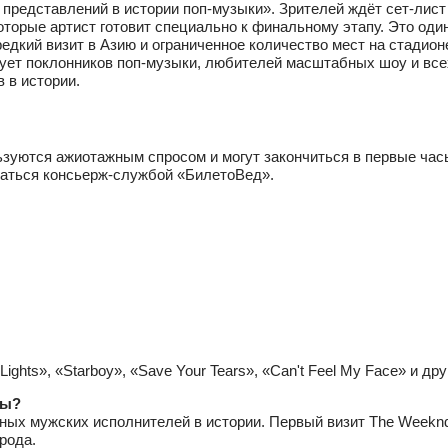
дставлений в истории поп‑музыки». Зрителей ждёт сет‑лист из 
которые артист готовит специально к финальному этапу. Это оди
редкий визит в Азию и ограниченное количество мест на стадион
ует поклонников поп‑музыки, любителей масштабных шоу и всех
 в истории.
льзуются ажиотажным спросом и могут закончиться в первые ча
ваться консьерж‑службой «БилетоВед».
 Lights», «Starboy», «Save Your Tears», «Can't Feel My Face» и д
ты?
ных мужских исполнителей в истории. Первый визит The Weeknd в
рода.