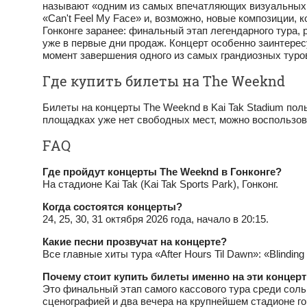
называют «одним из самых впечатляющих визуальных пре
«Can't Feel My Face» и, возможно, новые композиции, 
Гонконге заранее: финальный этап легендарного тура, 
уже в первые дни продаж. Концерт особенно заинтерес
момент завершения одного из самых грандиозных туров
Где купить билеты на The Weeknd
Билеты на концерты The Weeknd в Kai Tak Stadium по
площадках уже нет свободных мест, можно воспользо
FAQ
Где пройдут концерты The Weeknd в Гонконге?
На стадионе Kai Tak (Kai Tak Sports Park), Гонконг.
Когда состоятся концерты?
24, 25, 30, 31 октября 2026 года, начало в 20:15.
Какие песни прозвучат на концерте?
Все главные хиты тура «After Hours Til Dawn»: «Blinding
Почему стоит купить билеты именно на эти концер
Это финальный этап самого кассового тура среди соль
сценографией и два вечера на крупнейшем стадионе го