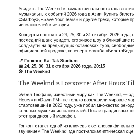
Увидеть The Weeknd в рамках финального этапа его мир
музыкальных событий 2026 года в Азии. Купить билеты
«Starboy», «Save Your Tears» и другие треки, которы
исполнителей в истории.
Концерты состоятся 24, 25, 30 и 31 октября 2026 года,
последний шанс увидеть его живое шоу в ближайшие го
солд‑ауты на предыдущих остановках тура, свободные
официальной продаже, консьерж‑служба «БилетоВед» 
📍 Гонконг, Kai Tak Stadium
📅 24, 25, 30, 31 октября 2026 года, 20:15
🎤 The Weeknd
The Weeknd в Гонконге: After Hours Ti
Эйбел Тесфайе, известный миру как The Weeknd, — оди
Hours» и «Dawn FM» не только возглавили мировые чарт
стартовавший в 2022 году, уже побил множество рекор
сольных мужских исполнителей. После грандиозных шо
этот грандиозный марафон.
Гонконг станет одной из ключевых остановок финально
звучанием The Weeknd, где пост‑апокалиптическая сце