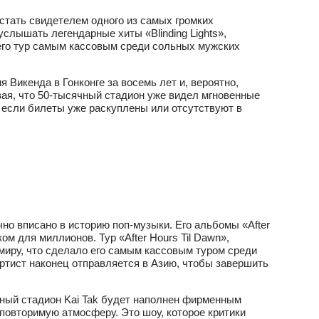
т стать свидетелем одного из самых громких
слышать легендарные хиты «Blinding Lights»,
 его тур самым кассовым среди сольных мужских
я Викенда в Гонконге за восемь лет и, вероятно,
вая, что 50‑тысячный стадион уже видел мгновенные
 если билеты уже раскуплены или отсутствуют в
но вписано в историю поп‑музыки. Его альбомы «After
м для миллионов. Тур «After Hours Til Dawn»,
 миру, что сделало его самым кассовым туром среди
ртист наконец отправляется в Азию, чтобы завершить
ячный стадион Kai Tak будет наполнен фирменным
повторимую атмосферу. Это шоу, которое критики