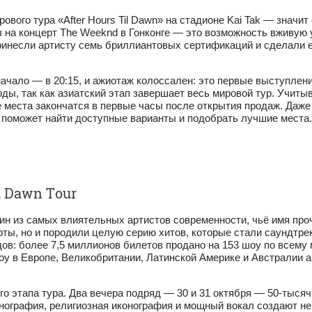
ового тура «After Hours Til Dawn» на стадионе Kai Tak — значи
 на концерт The Weeknd в Гонконге — это возможность вживую у
е принесли артисту семь бриллиантовых сертификаций и сделали
 начало — в 20:15, и ажиотаж колоссален: это первые выступлени
ды, так как азиатский этап завершает весь мировой тур. Учиты
 места закончатся в первые часы после открытия продаж. Даже
поможет найти доступные варианты и подобрать лучшие места.
l Dawn Tour
н из самых влиятельных артистов современности, чьё имя проч
ы, но и породили целую серию хитов, которые стали саундтреко
дов: более 7,5 миллионов билетов продано на 153 шоу по всему
у в Европе, Великобритании, Латинской Америке и Австралии а
го этапа тура. Два вечера подряд — 30 и 31 октября — 50‑тыс
нография, религиозная иконография и мощный вокал создают не