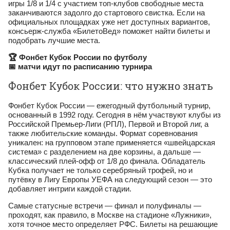
игры 1/8 и 1/4 с участием топ-клубов свободные места
заканчиваются задолго до стартового свистка. Если на
официальных площадках уже нет доступных вариантов,
консьерж-служба «БилетоВед» поможет найти билеты и
подобрать лучшие места.
🏆 Фонбет Кубок России по футболу
📅 матчи идут по расписанию турнира
Фонбет Кубок России: что нужно знать
Фонбет Кубок России — ежегодный футбольный турнир,
основанный в 1992 году. Сегодня в нём участвуют клубы из
Российской Премьер-Лиги (РПЛ), Первой и Второй лиг, а
также любительские команды. Формат соревнования
уникален: на групповом этапе применяется «швейцарская
система» с разделением на две корзины, а дальше —
классический плей-офф от 1/8 до финала. Обладатель
Кубка получает не только серебряный трофей, но и
путёвку в Лигу Европы УЕФА на следующий сезон — это
добавляет интриги каждой стадии.
Самые статусные встречи — финал и полуфиналы —
проходят, как правило, в Москве на стадионе «Лужники»,
хотя точное место определяет РФС. Билеты на решающие