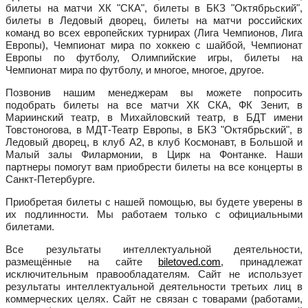
билеты на матчи ХК "СКА", билеты в БКЗ "Октябрьский",
билеты в Ледовый дворец, билеты на матчи российских
команд во всех европейских турнирах (Лига Чемпионов, Лига
Европы), Чемпионат мира по хоккею с шайбой, Чемпионат
Европы по футболу, Олимпийские игры, билеты на
Чемпионат мира по футболу, и многое, многое, другое.
Позвонив нашим менеджерам вы можете попросить
подобрать билеты на все матчи ХК СКА, ФК Зенит, в
Мариинский театр, в Михайловский театр, в БДТ имени
Товстоногова, в МДТ-Театр Европы, в БКЗ "Октябрьский", в
Ледовый дворец, в клуб А2, в клуб Космонавт, в Большой и
Малый залы Филармонии, в Цирк на Фонтанке. Наши
партнеры помогут вам приобрести билеты на все концерты в
Санкт-Петербурге.
Приобретая билеты с нашей помощью, вы будете уверены в
их подлинности. Мы работаем только с официальными
билетами.
Все результаты интеллектуальной деятельности,
размещённые на сайте
biletoved.com
, принадлежат
исключительным правообладателям. Сайт не использует
результаты интеллектуальной деятельности третьих лиц в
коммерческих целях. Сайт не связан с товарами (работами,