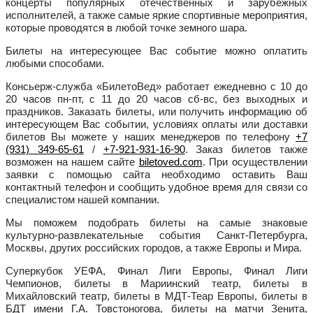
концерты популярных отечественных и зарубежных
исполнителей, а также самые яркие спортивные мероприятия,
которые проводятся в любой точке земного шара.
Билеты на интересующее Вас событие можно оплатить
любыми способами.
Консьерж-служба «БилетоВед» работает ежедневно с 10 до
20 часов пн-пт, с 11 до 20 часов сб-вс, без выходных и
праздников. Заказать билеты, или получить информацию об
интересующем Вас событии, условиях оплаты или доставки
билетов Вы можете у наших менеджеров по телефону
+7
(931) 349-65-61
/
+7-921-931-16-90
. Заказ билетов также
возможен на нашем сайте
biletoved.com
. При осуществлении
заявки с помощью сайта необходимо оставить Ваш
контактный телефон и сообщить удобное время для связи со
специалистом нашей компании.
Мы поможем подобрать билеты на самые знаковые
культурно-развлекательные события Санкт-Петербурга,
Москвы, других российских городов, а также Европы и Мира.
Суперкубок УЕФА, Финал Лиги Европы, Финал Лиги
Чемпионов, билеты в Мариинский театр, билеты в
Михайловский театр, билеты в МДТ-Теар Европы, билеты в
БДТ имени Г.А. Товстоногова, билеты на матчи Зенита,