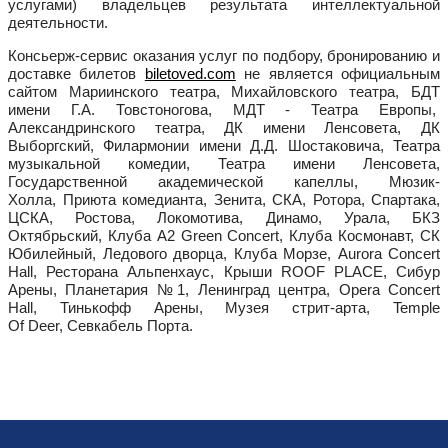
услугами) владельцев результата интеллектуальной
деятельности.
Консьерж-сервис оказания услуг по подбору, бронированию и
доставке билетов
biletoved.com
не является официальным
сайтом Мариинского театра, Михайловского театра, БДТ
имени Г.А. Товстоногова, МДТ - Театра Европы,
Александринского театра, ДК имени Ленсовета, ДК
Выборгский, Филармонии имени Д.Д. Шостаковича, Театра
музыкальной комедии, Театра имени Ленсовета,
Государственной академической капеллы, Мюзик-
Холла, Приюта комедианта, Зенита, СКА, Ротора, Спартака,
ЦСКА, Ростова, Локомотива, Динамо, Урала, БКЗ
Октябрьский, Клуба А2 Green Concert, Клуба Космонавт, СК
Юбилейный, Ледового дворца, Клуба Морзе, Aurora Concert
Hall, Ресторана Альпенхаус, Крыши ROOF PLACE, Сибур
Арены, Планетария №1, Ленинград центра, Opera Concert
Hall, Тинькофф Арены, Музея стрит-арта, Temple
Of Deer, Севкабель Порта.