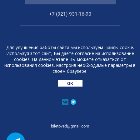
+7 (921) 931-16-90
Консьерж-служба 'Билетовед'
Для улучшения работы сайта мы используем файлы cookie.
2013 - 2026 © СПб
Используя этот сайт, Вы даете согласие на использование
cookies. На данном этапе Вы можете отказаться от
Любая информация, представленная на
использования cookies, настроив необходимые параметры в
данном сайте, носит исключительно
своем браузере.
информационный характер и ни при каких
условиях не является публичной офертой,
ОК
определяемой положениями статьи 437 ГК
РФ.
biletoved@gmail.com