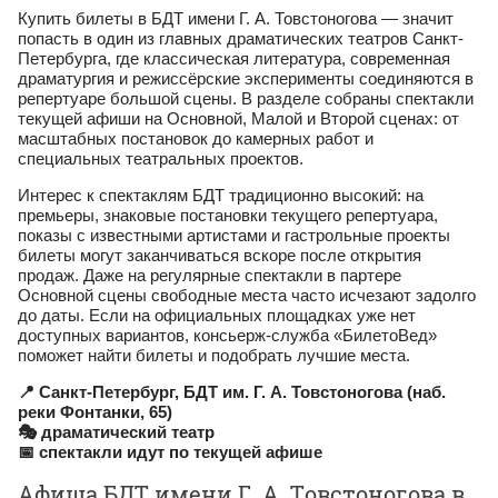
Купить билеты в БДТ имени Г. А. Товстоногова — значит
попасть в один из главных драматических театров Санкт-
Петербурга, где классическая литература, современная
драматургия и режиссёрские эксперименты соединяются в
репертуаре большой сцены. В разделе собраны спектакли
текущей афиши на Основной, Малой и Второй сценах: от
масштабных постановок до камерных работ и
специальных театральных проектов.
Интерес к спектаклям БДТ традиционно высокий: на
премьеры, знаковые постановки текущего репертуара,
показы с известными артистами и гастрольные проекты
билеты могут заканчиваться вскоре после открытия
продаж. Даже на регулярные спектакли в партере
Основной сцены свободные места часто исчезают задолго
до даты. Если на официальных площадках уже нет
доступных вариантов, консьерж-служба «БилетоВед»
поможет найти билеты и подобрать лучшие места.
📍 Санкт-Петербург, БДТ им. Г. А. Товстоногова (наб.
реки Фонтанки, 65)
🎭 драматический театр
📅 спектакли идут по текущей афише
Афиша БДТ имени Г. А. Товстоногова в