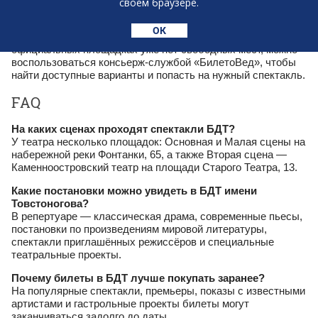
своем браузере.
премьеры, спектакли с участием известных артистов,
фестивальные программы, гастрольные проекты и
ОК
знаковые постановки текущего репертуара. Если на
официальных площадках уже нет свободных мест, можно
воспользоваться консьерж-службой «БилетоВед», чтобы
найти доступные варианты и попасть на нужный спектакль.
FAQ
На каких сценах проходят спектакли БДТ?
У театра несколько площадок: Основная и Малая сцены на
набережной реки Фонтанки, 65, а также Вторая сцена —
Каменноостровский театр на площади Старого Театра, 13.
Какие постановки можно увидеть в БДТ имени
Товстоногова?
В репертуаре — классическая драма, современные пьесы,
постановки по произведениям мировой литературы,
спектакли приглашённых режиссёров и специальные
театральные проекты.
Почему билеты в БДТ лучше покупать заранее?
На популярные спектакли, премьеры, показы с известными
артистами и гастрольные проекты билеты могут
заканчиваться задолго до даты.