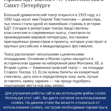
Санкт-Петербурге
Большой драматический театр открылся в 1919 году, а с
1992 года носит имя Георгия Товстоногова — режиссёра,
чья эпоха стала одной из важнейших страниц в истории
БДТ. Сегодня в репертуаре театра представлены
классические и современные пьесы, спектакли по
произведениям мировой литературы, постановки
приглашённых режиссёров и проекты, которые участвуют в
крупных российских и международных фестивалях.
Театр располагает несколькими сценическими
площадками. Основная и Малая сцены находятся в
историческом здании на набережной реки Фонтанки, 65, а
Вторая сцена — Каменноостровский театр — на площади
Старого Театра, 13. Если нужны билеты на конкретный
спектакль, дату или в определённую зону зала, лучше
оставлять заявку заранее — так проще подобрать
подходящие места под ваш запрос.
Для улучшения работы сайта мы используем файлы cookie.
Где купить билеты в БДТ имени Г. А.
Используя этот сайт, Вы даете согласие на использование
Товстоногова
cookies. На данном этапе Вы можете отказаться от
использования cookies, настроив необходимые параметры в
Билеты в БДТ пользуются высоким спросом, особенно на