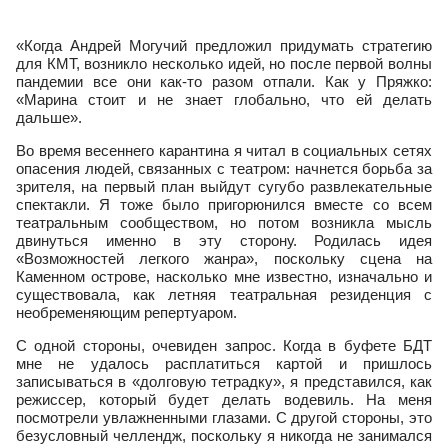
«Когда Андрей Могучий предложил придумать стратегию
для КМТ, возникло несколько идей, но после первой волны
пандемии все они как-то разом отпали. Как у Пряжко:
«Марина стоит и не знает глобально, что ей делать
дальше».
Во время весеннего карантина я читал в социальных сетях
опасения людей, связанных с театром: начнется борьба за
зрителя, на первый план выйдут сугубо развлекательные
спектакли. Я тоже было пригорюнился вместе со всем
театральным сообществом, но потом возникла мысль
двинуться именно в эту сторону. Родилась идея
«Возможностей легкого жанра», поскольку сцена на
Каменном острове, насколько мне известно, изначально и
существовала, как летняя театральная резиденция с
необременяющим репертуаром.
С одной стороны, очевиден запрос. Когда в буфете БДТ
мне не удалось расплатиться картой и пришлось
записываться в «долговую тетрадку», я представился, как
режиссер, который будет делать водевиль. На меня
посмотрели увлажненными глазами. С другой стороны, это
безусловный челлендж, поскольку я никогда не занимался