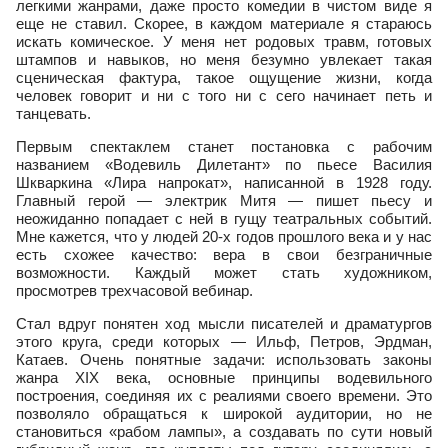
легкими жанрами, даже просто комедии в чистом виде я
еще не ставил. Скорее, в каждом материале я стараюсь
искать комическое. У меня нет родовых травм, готовых
штампов и навыков, но меня безумно увлекает такая
сценическая фактура, такое ощущение жизни, когда
человек говорит и ни с того ни с сего начинает петь и
танцевать.
Первым спектаклем станет постановка с рабочим
названием «Водевиль Дилетант» по пьесе Василия
Шкваркина «Лира напрокат», написанной в 1928 году.
Главный герой — электрик Митя — пишет пьесу и
неожиданно попадает с ней в гущу театральных событий.
Мне кажется, что у людей 20-х годов прошлого века и у нас
есть схожее качество: вера в свои безграничные
возможности. Каждый может стать художником,
просмотрев трехчасовой вебинар.
Стал вдруг понятен ход мысли писателей и драматургов
этого круга, среди которых — Ильф, Петров, Эрдман,
Катаев. Очень понятные задачи: использовать законы
жанра XIX века, основные принципы водевильного
построения, соединяя их с реалиями своего времени. Это
позволяло обращаться к широкой аудитории, но не
становиться «рабом лампы», а создавать по сути новый