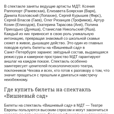
В спектакле заняты ведущие артисты МДТ: Ксения
Раппопорт (Раневская), Елизавета Боярская (Варя),
Данила Козловский (Лопахин), Сергей Курышев (Фирс),
Сергей Власов (Гаев), Олег Рязанцев (Трофимов), Артур
Козин (Епиходов), Екатерина Тарасова (Аня), Полина
Приходько (Дуняша), Станислав Никольский (Яша).
Каждый из них привносит в свою роль уникальную
интонацию, превращая знакомый со школьной скамьи
сюжет в живое, дышащее действо. Это один из главных
поводов купить билеты на «Вишневый сад» в
Санкт‑Петербурге заранее: звёздный состав, выдающаяся
режиссура и камерное пространство МДТ гарантируют
аншлаг на каждом показе. Спектакль особенно
заинтересует ценителей психологического театра,
поклонников Чехова и всех, кто готов к разговору о том, что
значит прощаться с прошлым и двигаться навстречу
неизбежному.
Где купить билеты на спектакль
«Вишневый сад»
Билеты на спектакль «Вишневый сад» в МДТ — Театре
Европы пользуются высоким спросом и могут закончиться