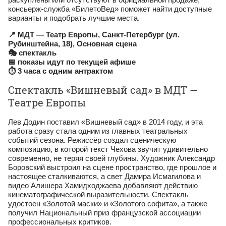
консьерж‑служба «БилетоВед» поможет найти доступные
варианты и подобрать лучшие места.
📍 МДТ — Театр Европы, Санкт‑Петербург (ул.
Рубинштейна, 18), Основная сцена
🎭 спектакль
📅 показы идут по текущей афише
⏱ 3 часа с одним антрактом
Спектакль «Вишневый сад» в МДТ —
Театре Европы
Лев Додин поставил «Вишневый сад» в 2014 году, и эта
работа сразу стала одним из главных театральных
событий сезона. Режиссёр создал сценическую
композицию, в которой текст Чехова звучит удивительно
современно, не теряя своей глубины. Художник Александр
Боровский выстроил на сцене пространство, где прошлое и
настоящее сталкиваются, а свет Дамира Исмагилова и
видео Алишера Хамидходжаева добавляют действию
кинематографической выразительности. Спектакль
удостоен «Золотой маски» и «Золотого софита», а также
получил Национальный приз французской ассоциации
профессиональных критиков.