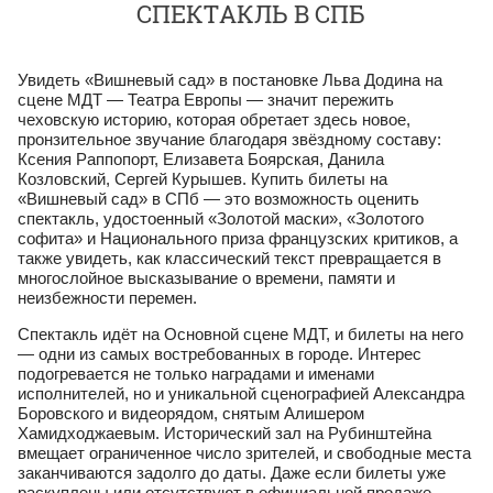
СПЕКТАКЛЬ В СПБ
Увидеть «Вишневый сад» в постановке Льва Додина на
сцене МДТ — Театра Европы — значит пережить
чеховскую историю, которая обретает здесь новое,
пронзительное звучание благодаря звёздному составу:
Ксения Раппопорт, Елизавета Боярская, Данила
Козловский, Сергей Курышев. Купить билеты на
«Вишневый сад» в СПб — это возможность оценить
спектакль, удостоенный «Золотой маски», «Золотого
софита» и Национального приза французских критиков, а
также увидеть, как классический текст превращается в
многослойное высказывание о времени, памяти и
неизбежности перемен.
Спектакль идёт на Основной сцене МДТ, и билеты на него
— одни из самых востребованных в городе. Интерес
подогревается не только наградами и именами
исполнителей, но и уникальной сценографией Александра
Боровского и видеорядом, снятым Алишером
Хамидходжаевым. Исторический зал на Рубинштейна
вмещает ограниченное число зрителей, и свободные места
заканчиваются задолго до даты. Даже если билеты уже
раскуплены или отсутствуют в официальной продаже,