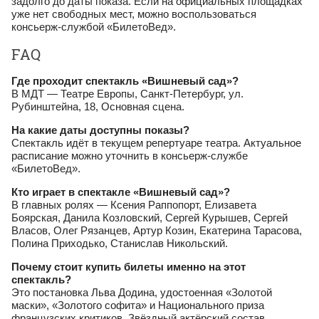
задолго до даты показа. Если на официальных площадках
уже нет свободных мест, можно воспользоваться
консьерж‑службой «БилетоВед».
FAQ
Где проходит спектакль «Вишневый сад»?
В МДТ — Театре Европы, Санкт‑Петербург, ул.
Рубинштейна, 18, Основная сцена.
На какие даты доступны показы?
Спектакль идёт в текущем репертуаре театра. Актуальное
расписание можно уточнить в консьерж‑службе
«БилетоВед».
Кто играет в спектакле «Вишневый сад»?
В главных ролях — Ксения Раппопорт, Елизавета
Боярская, Данила Козловский, Сергей Курышев, Сергей
Власов, Олег Рязанцев, Артур Козин, Екатерина Тарасова,
Полина Приходько, Станислав Никольский.
Почему стоит купить билеты именно на этот
спектакль?
Это постановка Льва Додина, удостоенная «Золотой
маски», «Золотого софита» и Национального приза
французских критиков. Звёздный актёрский состав,