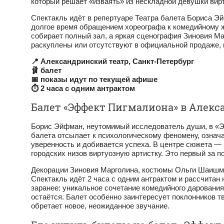
который решает «изваять» из нескладной девушки вирт
Спектакль идёт в репертуаре Театра балета Бориса Эй
долгое время обращением хореографа к комедийному ж
собирает полный зал, а яркая сценография Зиновия 
раскуплены или отсутствуют в официальной продаже,
📍 Александринский театр, Санкт‑Петербург
🩰 балет
📅 показы идут по текущей афише
⏱ 2 часа с одним антрактом
Балет «Эффект Пигмалиона» в Алекс
Борис Эйфман, неутомимый исследователь души, в «Э
балета отсылает к психологическому феномену, означ
уверенность и добивается успеха. В центре сюжета —
городских низов виртуозную артистку. Это первый за 
Декорации Зиновия Марголина, костюмы Ольги Шаишмел
Спектакль идёт 2 часа с одним антрактом и рассчитан
заранее: уникальное сочетание комедийного дарования
остаётся. Балет особенно заинтересует поклонников т
обретает новое, неожиданное звучание.