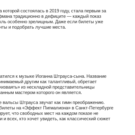
 которой состоялась в 2019 году, стала первым за
йфмана традиционно в дефиците — каждый показ
кль особенно зрелищным. Даже если билеты уже
нты и подобрать лучшие места.
атился к музыке Иоганна Штрауса-сына. Название
инимаемый другим как талантливый, обретает
«изваять» из нескладной представительницы
нанным мастером которого он является.
 вальсы Штрауса звучат как гимн преображению.
ть билеты на «Эффект Пигмалиона» в Санкт‑Петербурге
рует, что свободных мест на каждом показе не
и всех, кто хочет увидеть, как классический сюжет