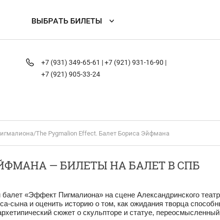
ВЫБРАТЬ БИЛЕТЫ
+7 (931) 349-65-61 |
+7 (921) 931-16-90 |
+7 (921) 905-33-24
игмалиона/The Pygmalion Effect. Балет Бориса Эйфмана
ФМАНА — БИЛЕТЫ НА БАЛЕТ В СПБ
 балет «Эффект Пигмалиона» на сцене Александринского театр
са-сына и оценить историю о том, как ожидания творца способ
архетипический сюжет о скульпторе и статуе, переосмысленный