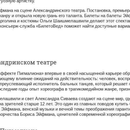
уозную артистку.
фмана на сцене Александринского театра. Постановка, премьера
анру и открыла новую грань его таланта. Билеты на балеты Э
Марголина и костюмы Ольги Шаишмелашвили делают этот спекта
 консьерж‑служба «БилетоВед» поможет найти доступные вариа
андринском театре
ффекте Пигмалиона» впервые в своей насыщенной карьере обр
ающему влияние ожиданий на действительность: человек, воспр
 преуспевающий исполнитель бальных танцев, который решает 
последние годы опыт хореографа в трагикомедийном жанре, приз
ашвили и свет Александра Сиваева создают на сцене мир, где
 на зрителей старше 12 лет. Это один из главных поводов купи
 Эйфмана, венской музыки и вечной темы преображения гаранти
ворчества Бориса Эйфмана, ценителей современной хореографии 