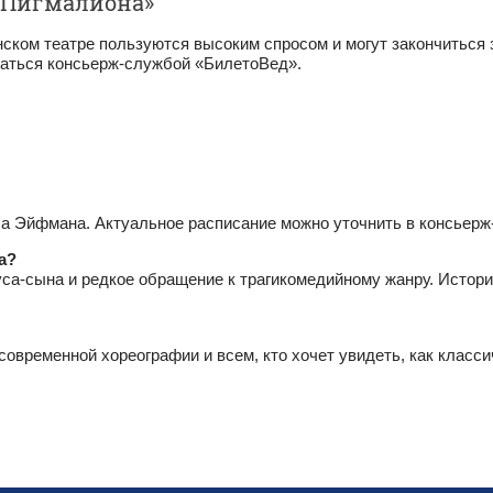
т Пигмалиона»
ком театре пользуются высоким спросом и могут закончиться 
ваться консьерж‑службой «БилетоВед».
са Эйфмана. Актуальное расписание можно уточнить в консьер
а?
са-сына и редкое обращение к трагикомедийному жанру. Истори
временной хореографии и всем, кто хочет увидеть, как класси