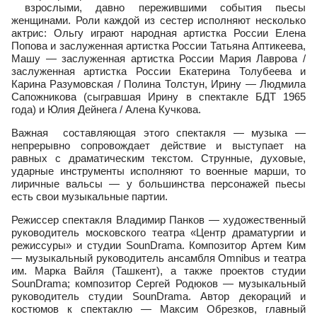
взрослыми, давно пережившими события пьесы
женщинами. Роли каждой из сестер исполняют несколько
актрис: Ольгу играют народная артистка России Елена
Попова и заслуженная артистка России Татьяна Аптикеева,
Машу — заслуженная артистка России Мария Лаврова /
заслуженная артистка России Екатерина Толубеева и
Карина Разумовская / Полина Толстун, Ирину — Людмила
Сапожникова (сыгравшая Ирину в спектакле БДТ 1965
года) и Юлия Дейнега / Алена Кучкова.
Важная составляющая этого спектакля — музыка —
непрерывно сопровождает действие и выступает на
равных с драматическим текстом. Струнные, духовые,
ударные инструменты исполняют то военные марши, то
лиричные вальсы — у большинства персонажей пьесы
есть свои музыкальные партии.
Режиссер спектакля Владимир Панков — художественный
руководитель московского театра «Центр драматургии и
режиссуры» и студии SounDrama. Композитор Артем Ким
— музыкальный руководитель ансамбля Omnibus и театра
им. Марка Вайля (Ташкент), а также проектов студии
SounDrama; композитор Сергей Родюков — музыкальный
руководитель студии SounDrama. Автор декораций и
костюмов к спектаклю — Максим Обрезков, главный