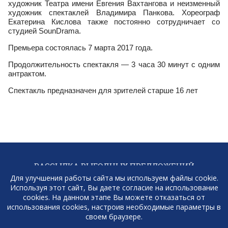
художник Театра имени Евгения Вахтангова и неизменный
художник спектаклей Владимира Панкова. Хореограф
Екатерина Кислова также постоянно сотрудничает со
студией SounDrama.
Премьера состоялась 7 марта 2017 года.
Продолжительность спектакля — 3 часа 30 минут с одним
антрактом.
Спектакль предназначен для зрителей старше 16 лет
РАССЫЛКА ВЫГОДНЫХ ПРЕДЛОЖЕНИЙ
В TELEGRAM
Для улучшения работы сайта мы используем файлы cookie.
Используя этот сайт, Вы даете согласие на использование
ПОДПИСАТЬСЯ
cookies. На данном этапе Вы можете отказаться от
использования cookies, настроив необходимые параметры в
своем браузере.
+7 (921) 931-16-90