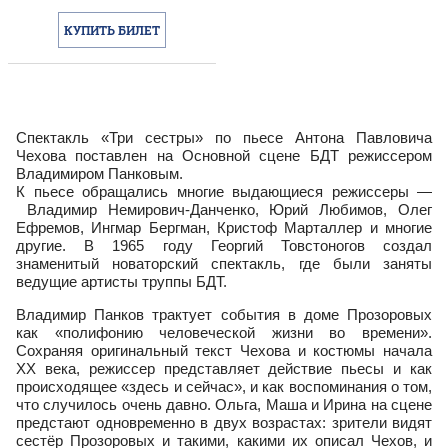
КУПИТЬ БИЛЕТ
Спектакль «Три сестры» по пьесе Антона Павловича
Чехова поставлен на Основной сцене БДТ режиссером
Владимиром Панковым.
К пьесе обращались многие выдающиеся режиссеры —
Владимир Немирович-Данченко, Юрий Любимов, Олег
Ефремов, Ингмар Бергман, Кристоф Марталлер и многие
другие. В 1965 году Георгий Товстоногов создал
знаменитый новаторский спектакль, где были заняты
ведущие артисты труппы БДТ.
Владимир Панков трактует события в доме Прозоровых
как «полифонию человеческой жизни во времени».
Сохраняя оригинальный текст Чехова и костюмы начала
XX века, режиссер представляет действие пьесы и как
происходящее «здесь и сейчас», и как воспоминания о том,
что случилось очень давно. Ольга, Маша и Ирина на сцене
предстают одновременно в двух возрастах: зрители видят
сестёр Прозоровых и такими, какими их описал Чехов, и